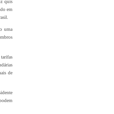
z quis
tudo em
asil.
ndo uma
membros
tarifas
ndárias
mais de
idente
 podem