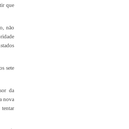
tir que
ão, não
oridade
Estados
s sete
sor da
ma nova
tentar