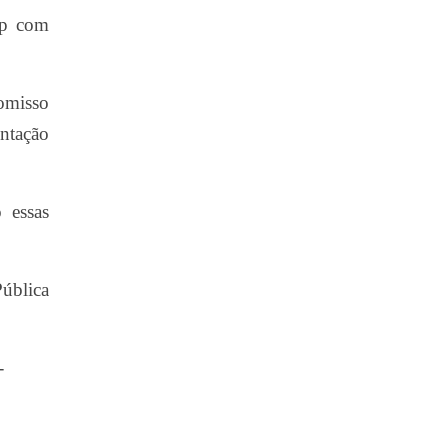
mp com
omisso
entação
 essas
Pública
-