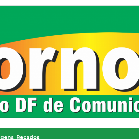
agens
Recados