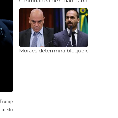
Candidatura de Caiado atrai o agro e es
Moraes determina bloqueio de bens d
d Trump
rá medo