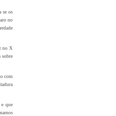
a se os
naro no
erdade
t no X
a sobre
do com
itadura
 e que
tomamos