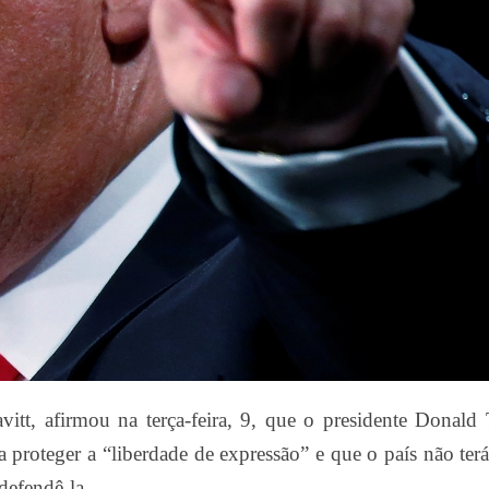
vitt, afirmou na terça-feira, 9, que o presidente Donal
ara proteger a “liberdade de expressão” e que o país não te
defendê-la.