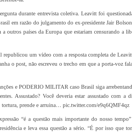
gunta durante entrevista coletiva. Leavitt foi questionad
asil em razão do julgamento do ex-presidente Jair Bolso
a outros países da Europa que estariam censurando a lib
 republicou um vídeo com a resposta completa de Leavit
ha o post, não escreveu o trecho em que a porta-voz fal
 sanções e PODERIO MILITAR caso Brasil siga arrebentan
centes. Assustado? Você deveria estar assustado com a d
 tortura, prende e arruina… pic.twitter.com/e9q6QMF4qz
expressão “é a questão mais importante do nosso tempo”
residência e leva essa questão a sério. “É por isso que 