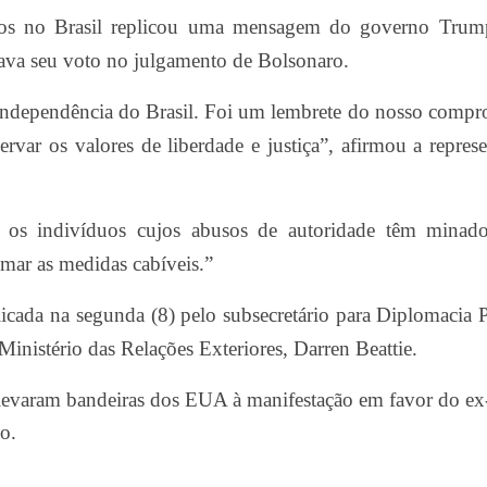
dos no Brasil replicou uma mensagem do governo Tru
ava seu voto no julgamento de Bolsonaro.
Independência do Brasil. Foi um lembrete do nosso compr
rvar os valores de liberdade e justiça”, afirmou a repres
 os indivíduos cujos abusos de autoridade têm minado
mar as medidas cabíveis.”
cada na segunda (8) pelo subsecretário para Diplomacia 
Minist
é
rio das Rela
çõ
es Exteriores, Darren Beattie.
levaram bandeiras dos EUA à manifestação em favor do ex
o.