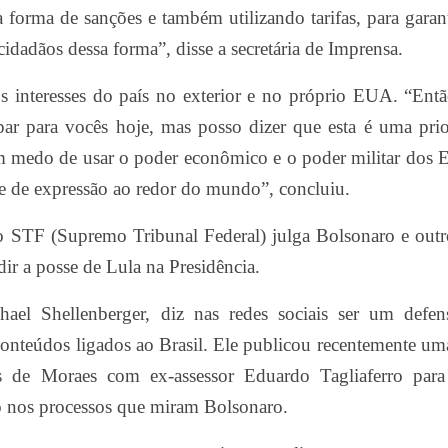
na forma de sanções e também utilizando tarifas, para garan
dadãos dessa forma”, disse a secretária de Imprensa.
s interesses do país no exterior e no próprio EUA. “Ent
par para vocês hoje, mas posso dizer que esta é uma pri
em medo de usar o poder econômico e o poder militar dos 
de de expressão ao redor do mundo”, concluiu.
STF (Supremo Tribunal Federal) julga Bolsonaro e outro
ir a posse de Lula na Presidência.
hael Shellenberger, diz nas redes sociais ser um defen
conteúdos ligados ao Brasil. Ele publicou recentemente u
 de Moraes com ex-assessor Eduardo Tagliaferro para 
ro nos processos que miram Bolsonaro.