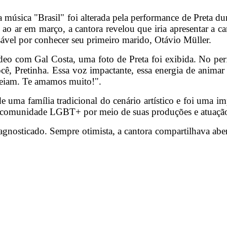
da música "Brasil" foi alterada pela performance de Preta
i ao ar em março, a cantora revelou que iria apresentar 
sável por conhecer seu primeiro marido, Otávio Müller.
ídeo com Gal Costa, uma foto de Preta foi exibida. No per
ê, Pretinha. Essa voz impactante, essa energia de animar 
geiam. Te amamos muito!".
a de uma família tradicional do cenário artístico e foi uma 
da comunidade LGBT+ por meio de suas produções e atuação
gnosticado. Sempre otimista, a cantora compartilhava abert