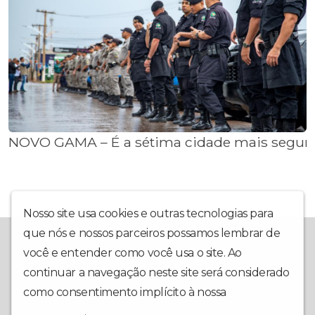
NOVO GAMA – É a sétima cidade mais segura
Nosso site usa cookies e outras tecnologias para
que nós e nossos parceiros possamos lembrar de
Mais do que um retrato fiel dos fatos, a ENTORNO SUL WEB TV
traz informações claras dos fatos políticos do Entorno Sul do
você e entender como você usa o site. Ao
Distrito Federal, do Estado de Goiás e do Distrito Federal. A
continuar a navegação neste site será considerado
ENTORNO SUL WEB TV está qualificada para ser assistida onde
você estiver. NO BRASIL E NO MUNDO, pois somos uma TV na
como consentimento implícito à nossa
política de
WEB.
privacidade
.