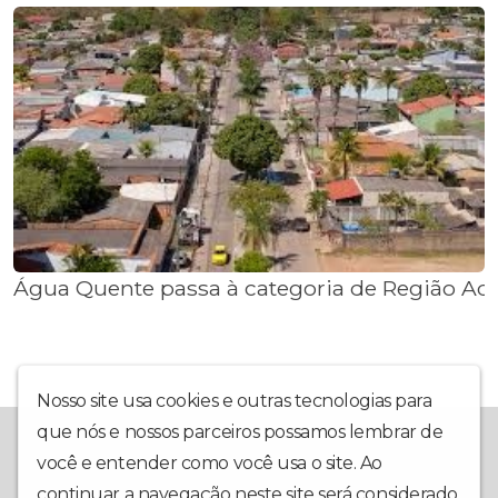
Água Quente passa à categoria de Região Ad
Nosso site usa cookies e outras tecnologias para
que nós e nossos parceiros possamos lembrar de
Mais do que um retrato fiel dos fatos, a ENTORNO SUL WEB TV
traz informações claras dos fatos políticos do Entorno Sul do
você e entender como você usa o site. Ao
Distrito Federal, do Estado de Goiás e do Distrito Federal. A
continuar a navegação neste site será considerado